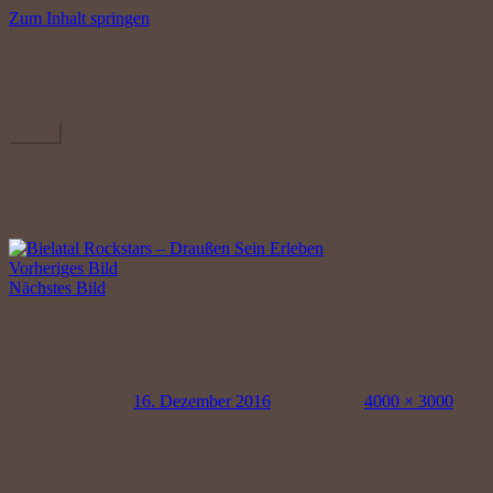
Zum Inhalt springen
Bielatal Rockstars – Draußen Sein Erleben
in Zusammenarbeit mit dem Tourismusverein Rosenthal-Bielatal
Menü
Blog
Über mich
Impressum
Vorheriges Bild
Nächstes Bild
DSCN4490
Veröffentlicht am
16. Dezember 2016
Volle Größe
4000 × 3000
Beitragsnavigation