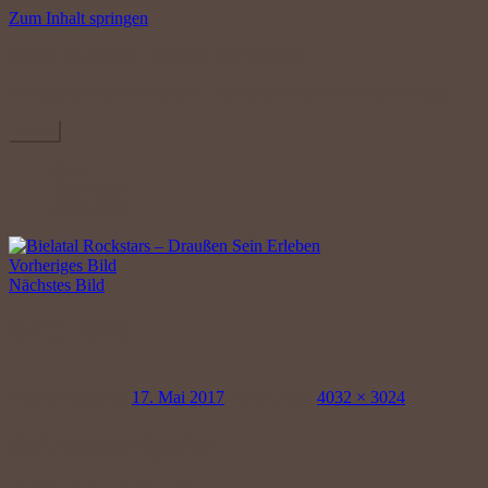
Zum Inhalt springen
Bielatal Rockstars – Draußen Sein Erleben
in Zusammenarbeit mit dem Tourismusverein Rosenthal-Bielatal
Menü
Blog
Über mich
Impressum
Vorheriges Bild
Nächstes Bild
IMG_1020
Veröffentlicht am
17. Mai 2017
Volle Größe
4032 × 3024
Beitragsnavigation